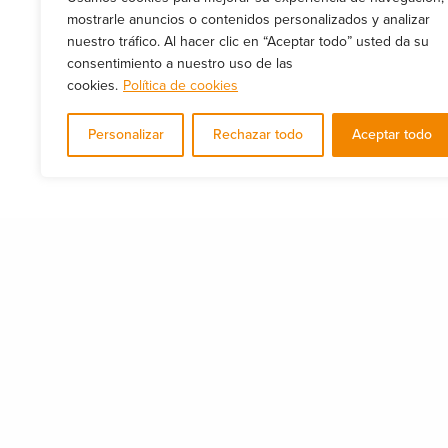
mostrarle anuncios o contenidos personalizados y analizar
nuestro tráfico. Al hacer clic en “Aceptar todo” usted da su
consentimiento a nuestro uso de las
cookies.
Política de cookies
Personalizar
Rechazar todo
Aceptar todo
Sobre Nexus-ON
Nuestros servic
Somos un equipo de profesionales
Consultoría legal y D
con mas de 15 años de experiencia en
Auditorias de segurid
el sector de las TI y de la