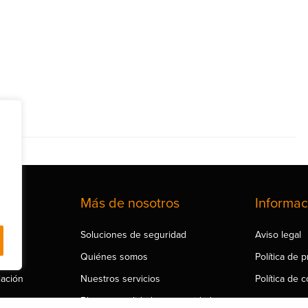
ios
Más de nosotros
Informac
PO
Soluciones de seguridad
Aviso legal
ad
Quiénes somos
Política de 
iación
Nuestros servicios
Política de 
Blog y actualidad en seguridad