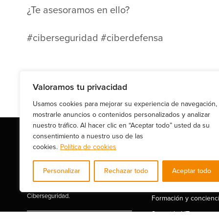
¿Te asesoramos en ello?
#ciberseguridad #ciberdefensa
Valoramos tu privacidad
Usamos cookies para mejorar su experiencia de navegación,
mostrarle anuncios o contenidos personalizados y analizar
nuestro tráfico. Al hacer clic en “Aceptar todo” usted da su
consentimiento a nuestro uso de las
Sobre Nexus-ON
Nuestros servic
cookies.
Política de cookies
Somos un equipo de profesionales
Consultoría legal y D
Personalizar
Rechazar todo
Aceptar todo
con mas de 15 años de experiencia en
Auditorias de segurid
el sector de las TI y de la
Ciberseguridad.
Formación y concienc
Seguridad IT