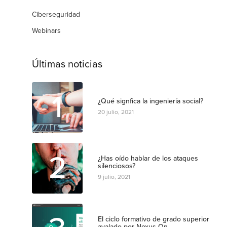
Ciberseguridad
Webinars
Últimas noticias
1
¿Qué signfica la ingeniería social?
20 julio, 2021
2
¿Has oído hablar de los ataques
silenciosos?
9 julio, 2021
El ciclo formativo de grado superior
avalado por Nexus-On