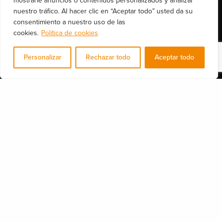
mostrarle anuncios o contenidos personalizados y analizar
nuestro tráfico. Al hacer clic en “Aceptar todo” usted da su
Somos un equipo de profesionales con mas de 15 años de experiencia en
consentimiento a nuestro uso de las
el sector de las TI y de la Ciberseguridad.
cookies.
Política de cookies
Calle de Brusi 25, Entro. 2ª, Barcelona 08006 (España)
Personalizar
Rechazar todo
Aceptar todo
Nuestros servicios
Compartir
Consultoría legal y DPO
Auditorias de seguridad
Formación y concienciación
Seguridad IT
Seguridad industrial 4.0
Más de nosotros