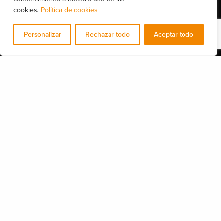
cookies.
Política de cookies
Nuestros servicios
Personalizar
Rechazar todo
Aceptar todo
Consultoría legal y DPO
Auditorias de seguridad
Formación y concienciación
Seguridad IT
Seguridad industrial 4.0
Más de nosotros
Soluciones de seguridad
Quiénes somos
Nuestros servicios
Blog y actualidad en seguridad