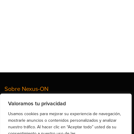
Sobre Nexus-ON
Valoramos tu privacidad
Somos un equipo de profesionales con mas de 15 años de experiencia en
el sector de las TI y de la Ciberseguridad.
Usamos cookies para mejorar su experiencia de navegación,
mostrarle anuncios o contenidos personalizados y analizar
nuestro tráfico. Al hacer clic en “Aceptar todo” usted da su
Calle de Brusi 25, Entro. 2ª, Barcelona 08006 (España)
consentimiento a nuestro uso de las