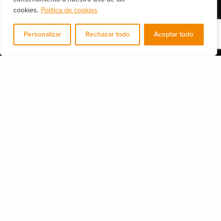
cookies.
Política de cookies
Nuestros servicios
Personalizar
Rechazar todo
Aceptar todo
Consultoría legal y DPO
Auditorias de seguridad
Formación y concienciación
Seguridad IT
Seguridad industrial 4.0
Más de nosotros
Soluciones de seguridad
Quiénes somos
Nuestros servicios
Blog y actualidad en seguridad