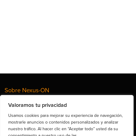
Sobre Nexus-ON
Valoramos tu privacidad
Somos un equipo de profesionales con mas de 15 años de experiencia en
el sector de las TI y de la Ciberseguridad.
Usamos cookies para mejorar su experiencia de navegación,
mostrarle anuncios o contenidos personalizados y analizar
nuestro tráfico. Al hacer clic en “Aceptar todo” usted da su
Calle de Brusi 25, Entro. 2ª, Barcelona 08006 (España)
consentimiento a nuestro uso de las