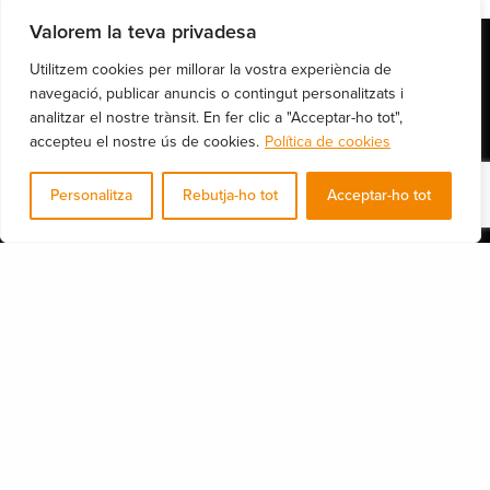
Valorem la teva privadesa
Utilitzem cookies per millorar la vostra experiència de
Sobre Nexus-ON
navegació, publicar anuncis o contingut personalitzats i
analitzar el nostre trànsit. En fer clic a "Acceptar-ho tot",
Som un equip de professionals amb més de 15 anys d’experiència en el
accepteu el nostre ús de cookies.
Política de cookies
sector de les TI i de la Ciberseguretat.
Personalitza
Rebutja-ho tot
Acceptar-ho tot
Carrer de Brusi 25, Entro. 2ª, Barcelona 08006 (Espanya)
Compartir
Els nostres serveis
Consultoria legal i DPO
Auditories de seguretat
Formació i conscienciació
Seguretat IT
Seguretat industrial 4.0