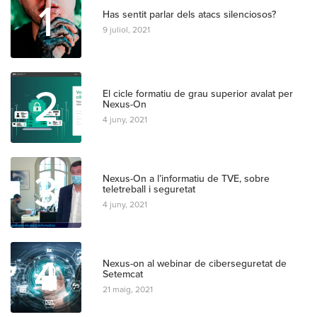
1
Has sentit parlar dels atacs silenciosos?
9 juliol, 2021
2
El cicle formatiu de grau superior avalat per
Nexus-On
4 juny, 2021
3
Nexus-On a l’informatiu de TVE, sobre
teletreball i seguretat
4 juny, 2021
4
Nexus-on al webinar de ciberseguretat de
Setemcat
21 maig, 2021