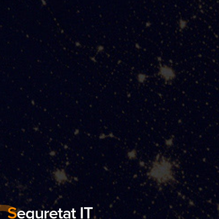
S
eguretat IT
|