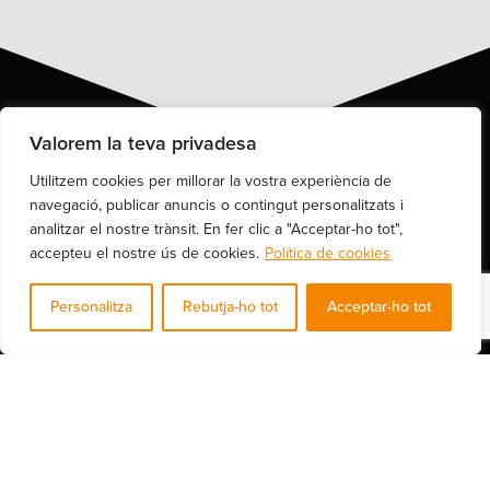
Valorem la teva privadesa
Utilitzem cookies per millorar la vostra experiència de
Sobre Nexus-ON
navegació, publicar anuncis o contingut personalitzats i
analitzar el nostre trànsit. En fer clic a "Acceptar-ho tot",
Som un equip de professionals amb més de 15 anys d’experiència en el
accepteu el nostre ús de cookies.
Política de cookies
sector de les TI i de la Ciberseguretat.
Personalitza
Rebutja-ho tot
Acceptar-ho tot
Carrer de Brusi 25, Entro. 2ª, Barcelona 08006 (Espanya)
Els nostres serveis
Consultoria legal i DPO