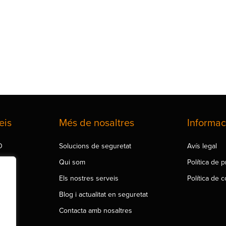
eis
Més de nosaltres
Informac
O
Solucions de seguretat
Avís legal
at
Qui som
Política de p
ació
Els nostres serveis
Política de 
Blog i actualitat en seguretat
0
Contacta amb nosaltres