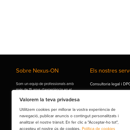
Sobre Nexus-ON
Els nostres serv
Som un equip de professionals amb
Consultoria legal i DP
més de 15 anys d’experiència en el
Auditories de seguret
sector de les TI i de la Ciberseguretat.
Valorem la teva privadesa
Formació i conscienci
Utilitzem cookies per millorar la vostra experiència de
Seguretat IT
Carrer de Brusi 25, Entro. 2ª,
navegació, publicar anuncis o contingut personalitzats i
Barcelona 08006 (Espanya)
Seguretat industrial 4.
analitzar el nostre trànsit. En fer clic a "Acceptar-ho tot",
accepteu el nostre ús de cookies.
Política de cookies