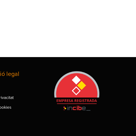
ió legal
rivacitat
cookies